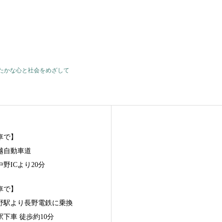
たかな心と社会をめざして
車で】
越自動車道
野ICより20分
車で】
長野駅より長野電鉄に乗換
駅下車 徒歩約10分