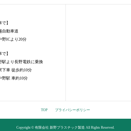
車で】
越自動車道
野ICより20分
車で】
長野駅より長野電鉄に乗換
駅下車 徒歩約10分
中野駅 車約10分
TOP
プライバシーポリシー
Copyright © 有限会社 新野プラスチック製造 All Rights Reserved.